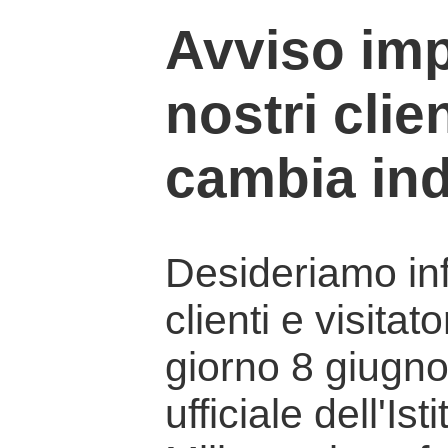
Avviso imp
nostri clien
cambia ind
Desideriamo info
clienti e visitat
giorno 8 giugno 
ufficiale dell'Is