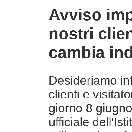
Avviso imp
nostri clien
cambia ind
Desideriamo info
clienti e visitat
giorno 8 giugno 
ufficiale dell'Is