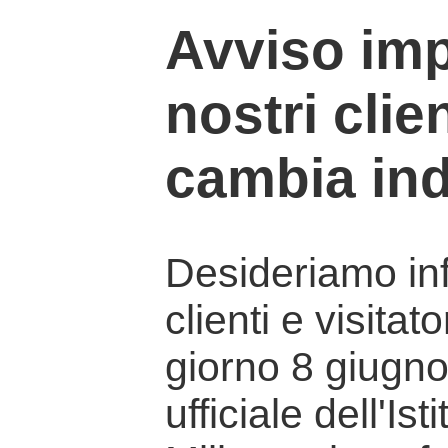
Avviso imp
nostri clien
cambia ind
Desideriamo info
clienti e visitat
giorno 8 giugno 
ufficiale dell'Is