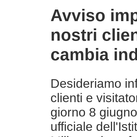
Avviso imp
nostri clien
cambia ind
Desideriamo info
clienti e visitat
giorno 8 giugno 
ufficiale dell'Is