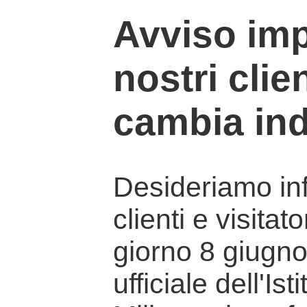
Avviso imp
nostri clien
cambia ind
Desideriamo info
clienti e visitat
giorno 8 giugno 
ufficiale dell'Is