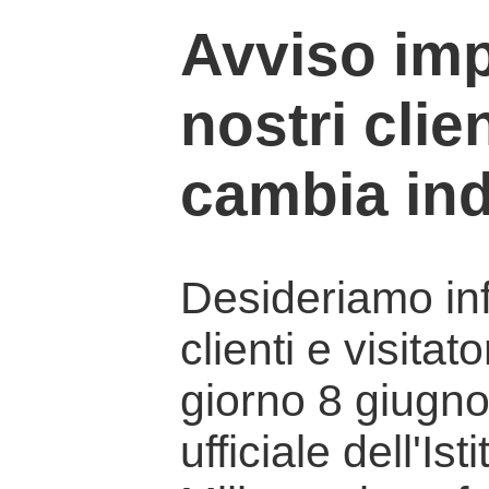
Avviso imp
nostri clien
cambia ind
Desideriamo info
clienti e visitat
giorno 8 giugno 
ufficiale dell'Is