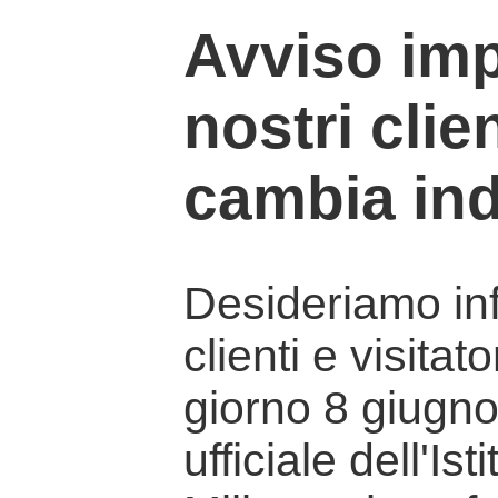
Avviso imp
nostri clien
cambia ind
Desideriamo info
clienti e visitat
giorno 8 giugno 
ufficiale dell'Is