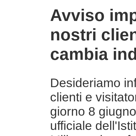
Avviso imp
nostri clien
cambia ind
Desideriamo info
clienti e visitat
giorno 8 giugno 
ufficiale dell'Is