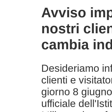
Avviso imp
nostri clien
cambia ind
Desideriamo info
clienti e visitat
giorno 8 giugno 
ufficiale dell'Is