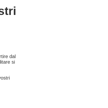
tri
rtire dal
itare si
vostri