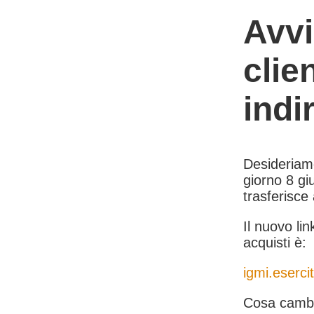
Avvi
clie
indi
Desideriamo 
giorno 8 giu
trasferisce
Il nuovo lin
acquisti è:
igmi.esercit
Cosa cambi