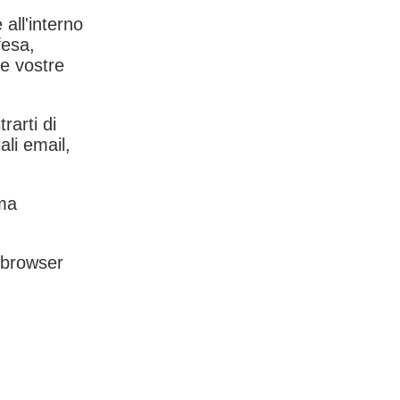
 all'interno
fesa,
le vostre
rarti di
ali email,
rma
l browser