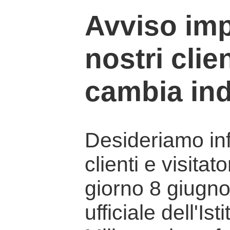
Avviso imp
nostri clien
cambia ind
Desideriamo info
clienti e visitat
giorno 8 giugno 
ufficiale dell'Is