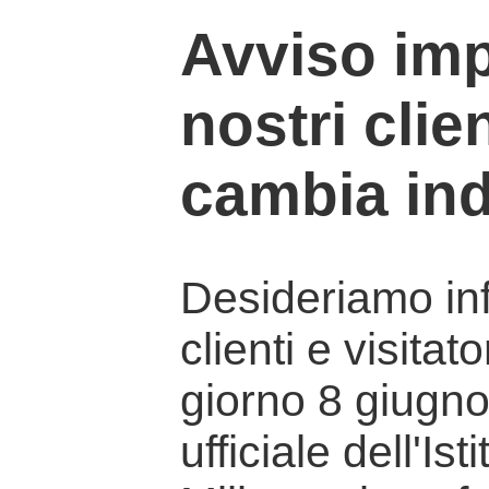
Avviso imp
nostri clien
cambia ind
Desideriamo info
clienti e visitat
giorno 8 giugno 
ufficiale dell'Is