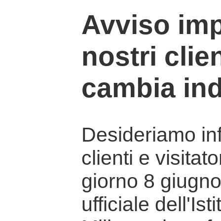
Avviso imp
nostri clien
cambia ind
Desideriamo info
clienti e visitat
giorno 8 giugno 
ufficiale dell'Is