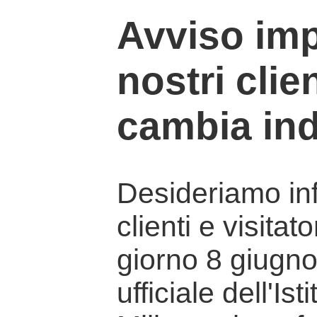
Avviso imp
nostri clien
cambia ind
Desideriamo info
clienti e visitat
giorno 8 giugno 
ufficiale dell'Is