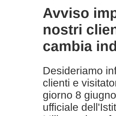
Avviso imp
nostri clien
cambia ind
Desideriamo info
clienti e visitat
giorno 8 giugno 
ufficiale dell'Is