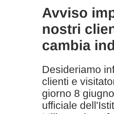
Avviso imp
nostri clien
cambia ind
Desideriamo info
clienti e visitat
giorno 8 giugno 
ufficiale dell'Is