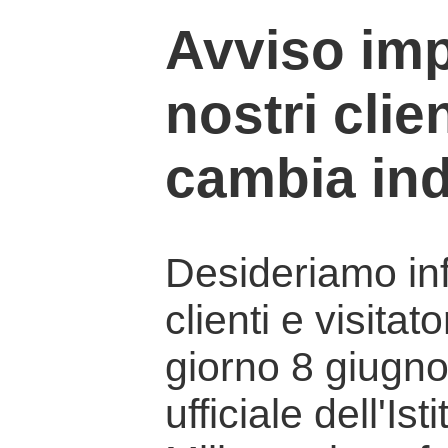
Avviso imp
nostri clien
cambia ind
Desideriamo info
clienti e visitat
giorno 8 giugno 
ufficiale dell'Is