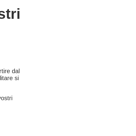
tri
rtire dal
itare si
vostri