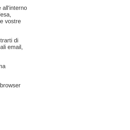
 all'interno
fesa,
le vostre
rarti di
ali email,
rma
l browser