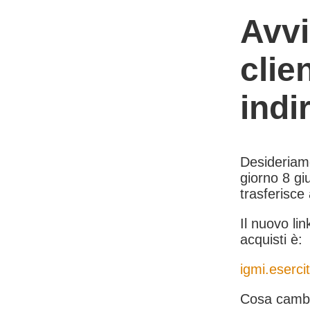
Avvi
clie
indi
Desideriamo 
giorno 8 giu
trasferisce
Il nuovo lin
acquisti è:
igmi.esercit
Cosa cambi