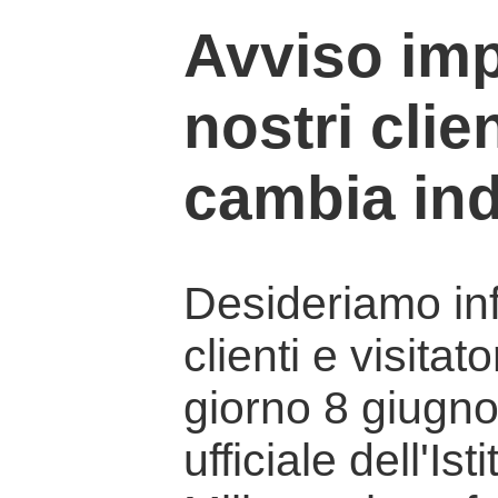
Avviso imp
nostri clien
cambia ind
Desideriamo info
clienti e visitat
giorno 8 giugno 
ufficiale dell'Is