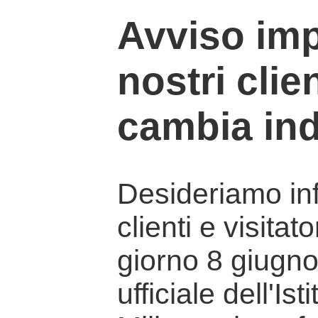
Avviso imp
nostri clien
cambia ind
Desideriamo info
clienti e visitat
giorno 8 giugno 
ufficiale dell'Is