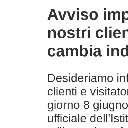
Avviso imp
nostri clien
cambia ind
Desideriamo info
clienti e visitat
giorno 8 giugno 
ufficiale dell'Is