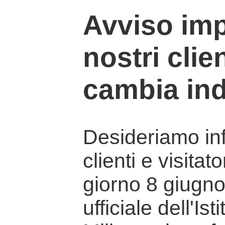
Avviso imp
nostri clien
cambia ind
Desideriamo info
clienti e visitat
giorno 8 giugno 
ufficiale dell'Is