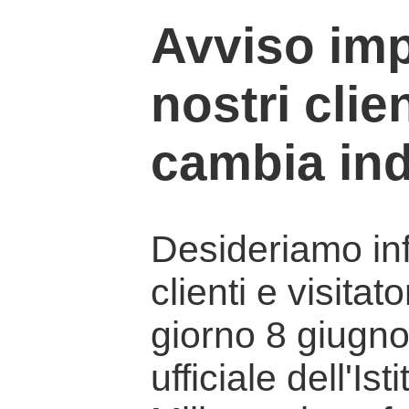
Avviso imp
nostri clien
cambia ind
Desideriamo info
clienti e visitat
giorno 8 giugno 
ufficiale dell'Is