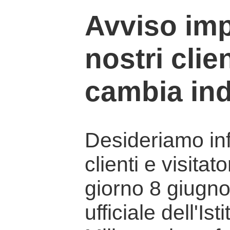
Avviso imp
nostri clien
cambia ind
Desideriamo info
clienti e visitat
giorno 8 giugno 
ufficiale dell'Is