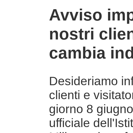
Avviso imp
nostri clien
cambia ind
Desideriamo info
clienti e visitat
giorno 8 giugno 
ufficiale dell'Is