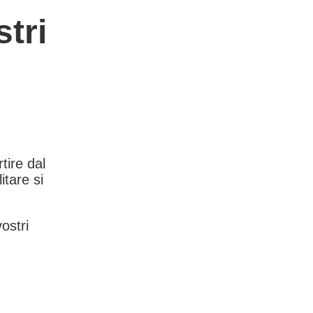
tri
rtire dal
itare si
vostri