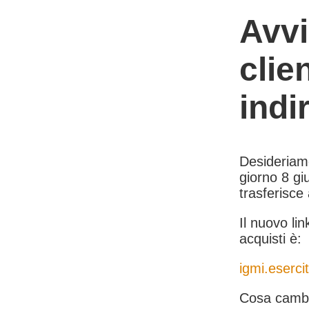
Avvi
clie
indi
Desideriamo 
giorno 8 giu
trasferisce
Il nuovo lin
acquisti è:
igmi.esercit
Cosa cambi