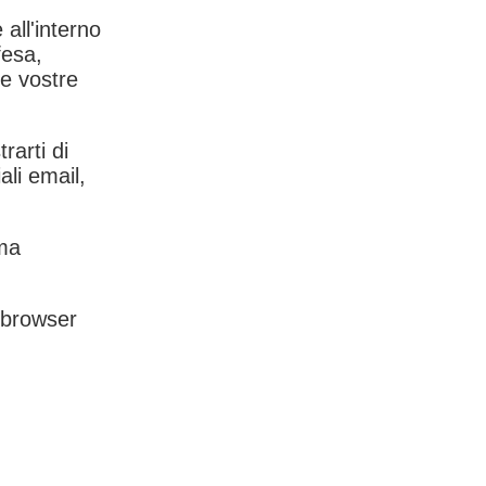
 all'interno
fesa,
le vostre
rarti di
ali email,
rma
l browser