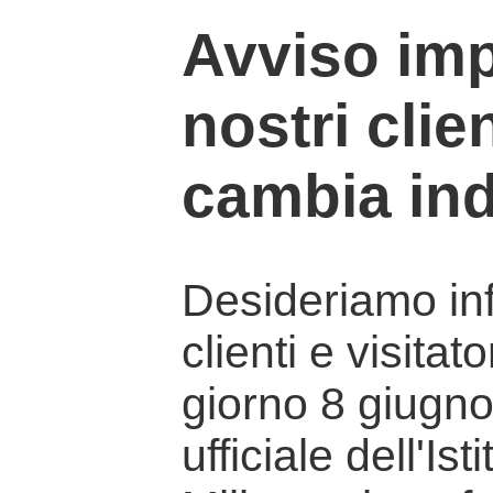
Avviso imp
nostri clien
cambia ind
Desideriamo info
clienti e visitat
giorno 8 giugno 
ufficiale dell'Is