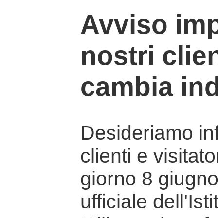
Avviso imp
nostri clien
cambia ind
Desideriamo info
clienti e visitat
giorno 8 giugno 
ufficiale dell'Is