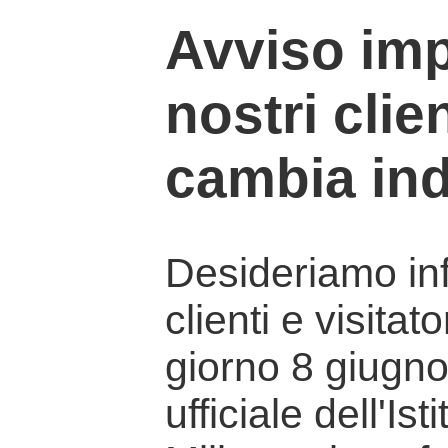
Avviso imp
nostri clien
cambia ind
Desideriamo info
clienti e visitat
giorno 8 giugno 
ufficiale dell'Is