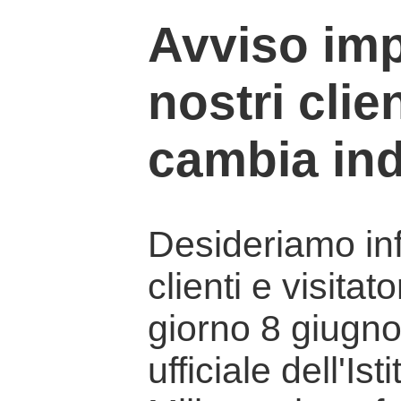
Avviso imp
nostri clien
cambia ind
Desideriamo info
clienti e visitat
giorno 8 giugno 
ufficiale dell'Is