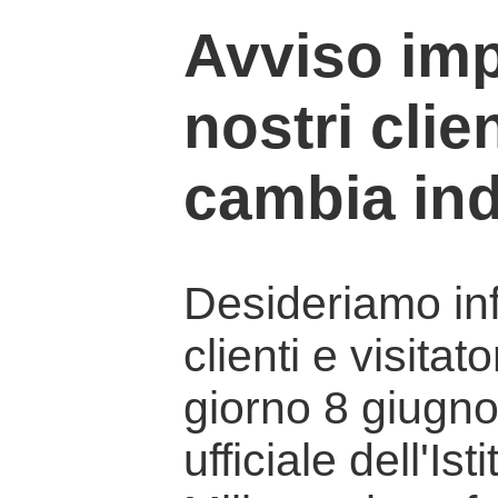
Avviso imp
nostri clien
cambia ind
Desideriamo info
clienti e visitat
giorno 8 giugno 
ufficiale dell'Is