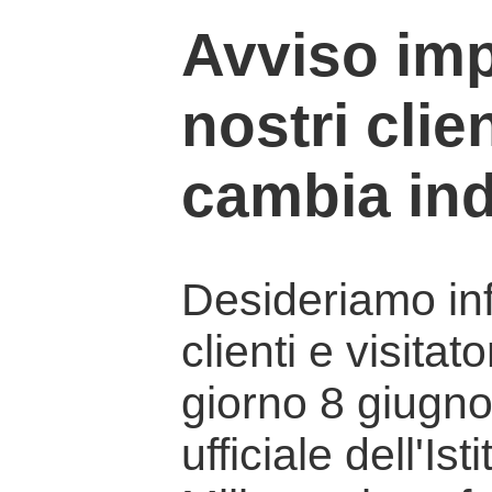
Avviso imp
nostri clien
cambia ind
Desideriamo info
clienti e visitat
giorno 8 giugno 
ufficiale dell'Is