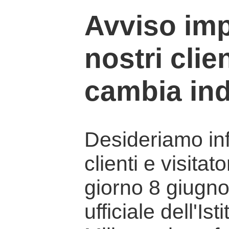
Avviso imp
nostri clien
cambia ind
Desideriamo info
clienti e visitat
giorno 8 giugno 
ufficiale dell'Is