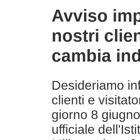
Avviso imp
nostri clien
cambia ind
Desideriamo info
clienti e visitat
giorno 8 giugno 
ufficiale dell'Is