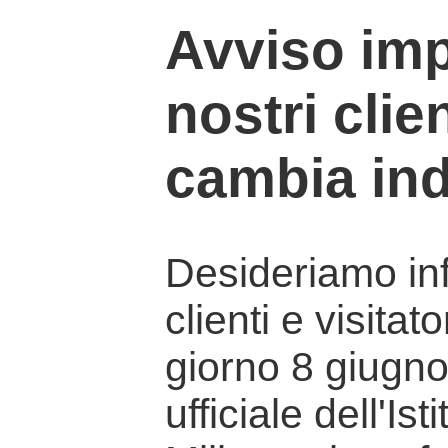
Avviso imp
nostri clien
cambia ind
Desideriamo info
clienti e visitat
giorno 8 giugno 
ufficiale dell'Is