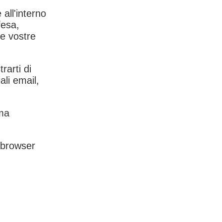
 all'interno
fesa,
le vostre
rarti di
ali email,
rma
l browser