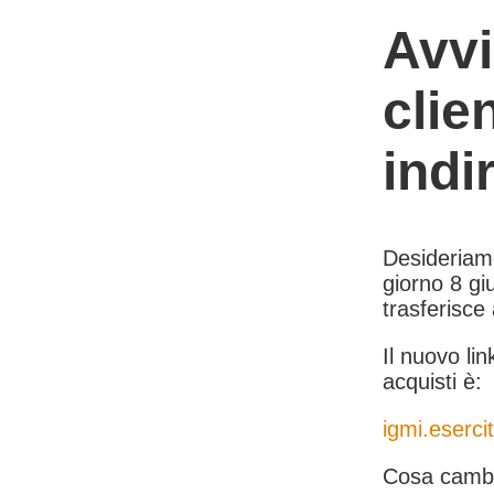
Avvi
clie
indi
Desideriamo 
giorno 8 giu
trasferisce
Il nuovo lin
acquisti è:
igmi.esercit
Cosa cambi