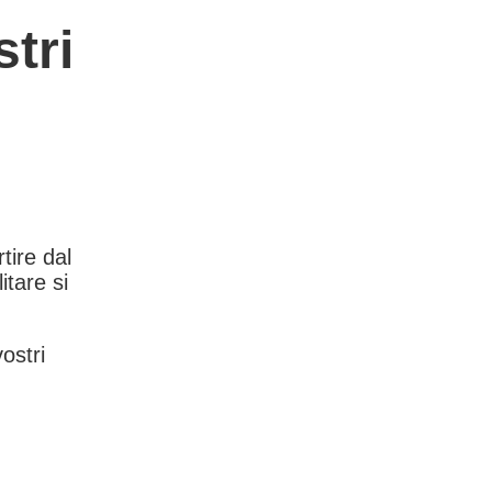
tri
rtire dal
itare si
vostri