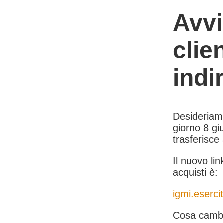
Avvi
clie
indi
Desideriamo 
giorno 8 giu
trasferisce
Il nuovo lin
acquisti è:
igmi.esercit
Cosa cambi