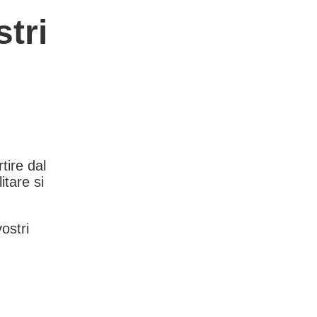
tri
rtire dal
itare si
vostri