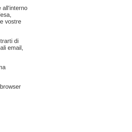
 all'interno
fesa,
le vostre
rarti di
ali email,
rma
l browser