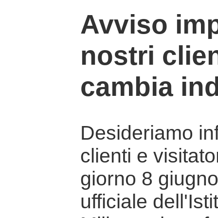
Avviso imp
nostri clien
cambia ind
Desideriamo info
clienti e visitat
giorno 8 giugno 
ufficiale dell'Is