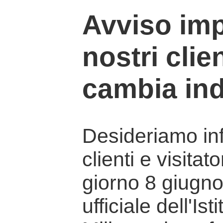
Avviso imp
nostri clien
cambia ind
Desideriamo info
clienti e visitat
giorno 8 giugno 
ufficiale dell'Is