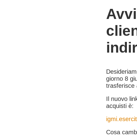
Avvi
clie
indi
Desideriamo 
giorno 8 giu
trasferisce
Il nuovo lin
acquisti è:
igmi.esercit
Cosa cambi