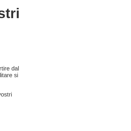
tri
rtire dal
itare si
vostri