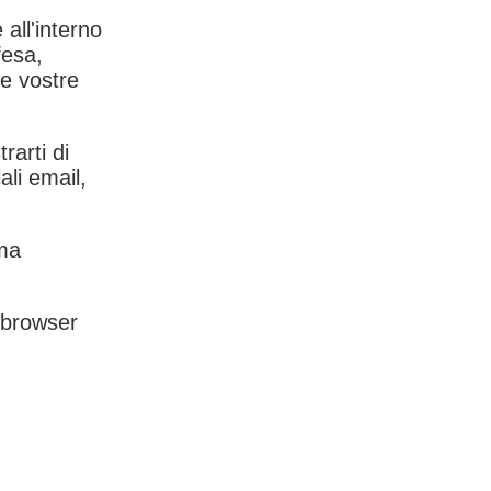
 all'interno
fesa,
le vostre
rarti di
ali email,
rma
l browser