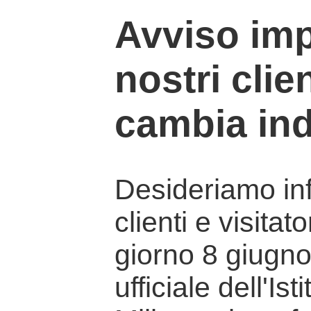
Avviso imp
nostri clien
cambia ind
Desideriamo info
clienti e visitat
giorno 8 giugno 
ufficiale dell'Is