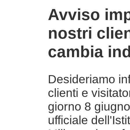
Avviso imp
nostri clien
cambia ind
Desideriamo info
clienti e visitat
giorno 8 giugno 
ufficiale dell'Is