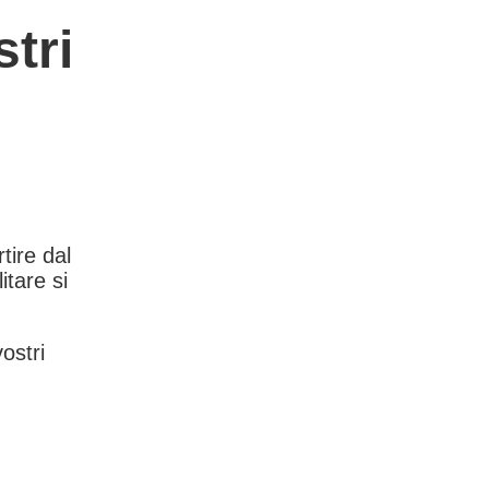
tri
rtire dal
itare si
vostri