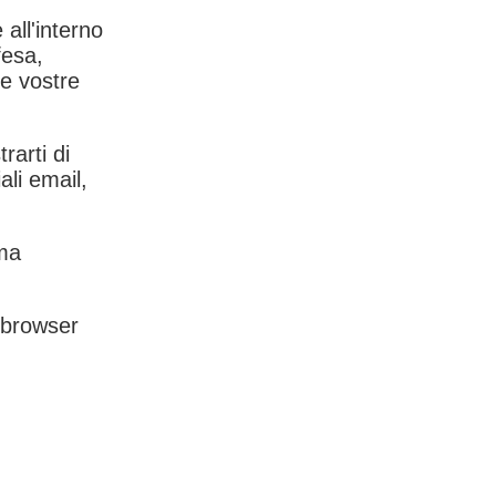
 all'interno
fesa,
le vostre
rarti di
ali email,
rma
l browser