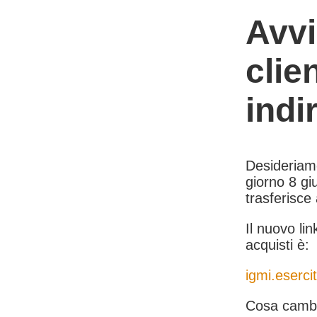
Avvi
clie
indi
Desideriamo 
giorno 8 giu
trasferisce
Il nuovo lin
acquisti è:
igmi.esercit
Cosa cambi