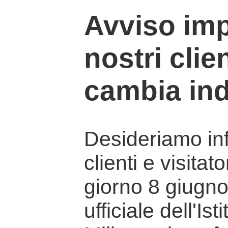
Avviso imp
nostri clien
cambia ind
Desideriamo info
clienti e visitat
giorno 8 giugno 
ufficiale dell'Is