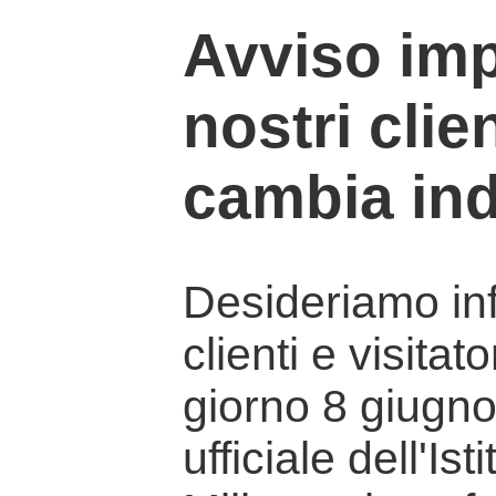
Avviso imp
nostri clien
cambia ind
Desideriamo info
clienti e visitat
giorno 8 giugno 
ufficiale dell'Is