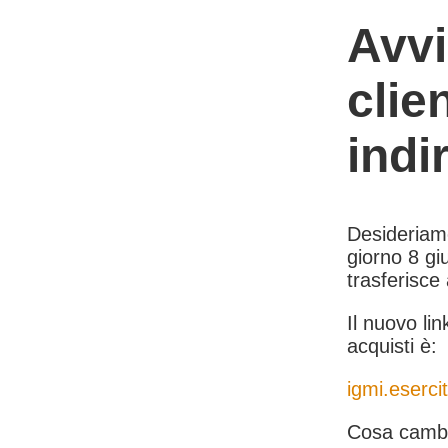
Avvi
clie
indi
Desideriamo 
giorno 8 giu
trasferisce
Il nuovo lin
acquisti è:
igmi.esercit
Cosa cambi