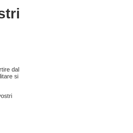
tri
rtire dal
itare si
vostri