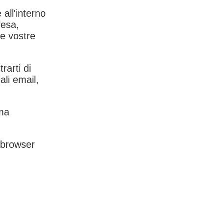
 all'interno
fesa,
le vostre
rarti di
ali email,
rma
l browser