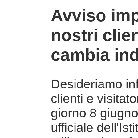
Avviso imp
nostri clien
cambia ind
Desideriamo info
clienti e visitat
giorno 8 giugno 
ufficiale dell'Is