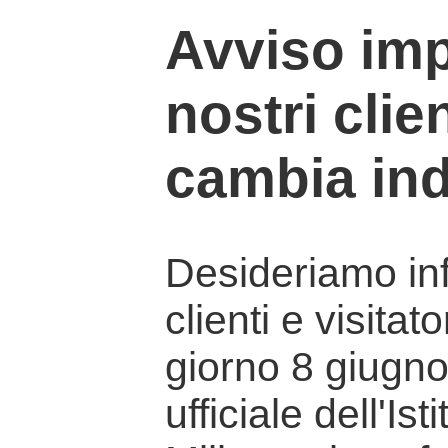
Avviso imp
nostri clien
cambia ind
Desideriamo info
clienti e visitat
giorno 8 giugno 
ufficiale dell'Is