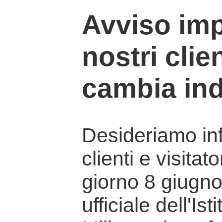
Avviso imp
nostri clien
cambia ind
Desideriamo info
clienti e visitat
giorno 8 giugno 
ufficiale dell'Is