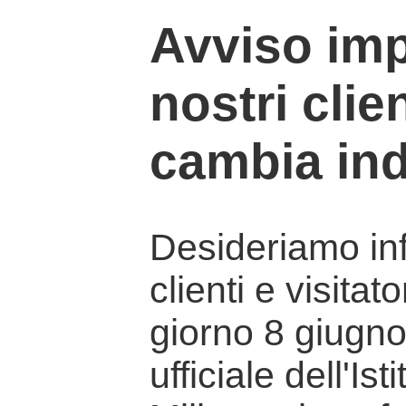
Avviso imp
nostri clien
cambia ind
Desideriamo info
clienti e visitat
giorno 8 giugno 
ufficiale dell'Is